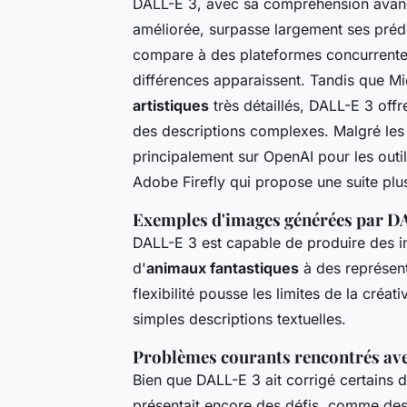
DALL-E 3, avec sa compréhension ava
améliorée, surpasse largement ses préd
compare à des plateformes concurrentes
différences apparaissent. Tandis que Mi
artistiques
très détaillés, DALL-E 3 offre
des descriptions complexes. Malgré les
principalement sur OpenAI pour les outil
Adobe Firefly qui propose une suite plu
Exemples d'images générées par D
DALL-E 3 est capable de produire des ima
d'
animaux fantastiques
à des représent
flexibilité pousse les limites de la créat
simples descriptions textuelles.
Problèmes courants rencontrés av
Bien que DALL-E 3 ait corrigé certains 
présentait encore des défis, comme des