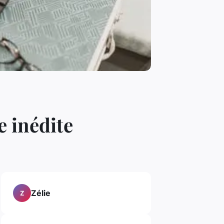
e inédite
Zélie
Z